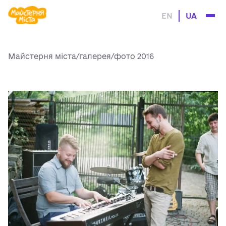
події
EN
UA
проєкти
історія
галерея
контакти
Майстерня міста
/
галерея
/
фото 2016